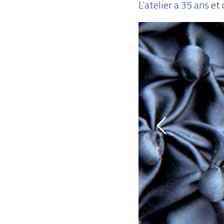
L’atelier a 35 ans
et 