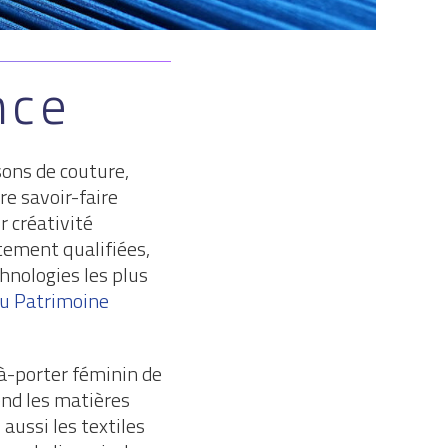
nce
sons de couture,
re savoir-faire
r créativité
utement qualifiées,
hnologies les plus
du Patrimoine
-à-porter féminin de
end les matières
 aussi les textiles