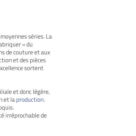
x moyennes séries. La
abriquer « du
s de couture et aux
ction et des pièces
excellence sortent
liale et donc légère,
n et la
production
.
oquis.
té irréprochable de