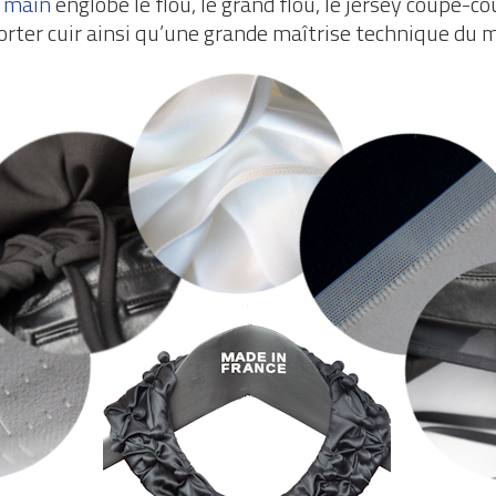
 main
englobe le flou, le grand flou, le jersey coupé-cous
porter cuir ainsi qu’une grande maîtrise technique du 